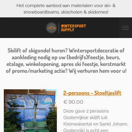
Het complete aanbod aan materialen voor ski- &
Ga
snowboardteams, skischolen & skidomes!
direct
naar
de
hoofdinhoud
Skilift of skigondel huren? Wintersportdecoratie of
aankleding nodig op uw (bedrijfs)feestje, beurs,
etalage, winkelopening, apres ski feestje, kerstmarkt
of promo/marketing actie? Wij verhuren hem voor u!
2-persoons - Stoeltjeslift
€ 90,00
Deze gave 2 persoons
Oostenrijkse skilift (uit
Kleinwalsertal en Sankt Johann,
Oostenrijk) is echt een