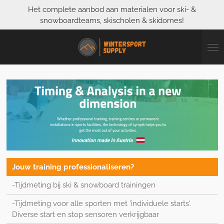
Het complete aanbod aan materialen voor ski- &
Ga
snowboardteams, skischolen & skidomes!
direct
naar
de
hoofdinhoud
Jouw training professionaliseren?
-Tijdmeting bij ski & snowboard trainingen
-Tijdmeting voor alle sporten met 'individuele starts'.
Diverse start en stop sensoren verkrijgbaar